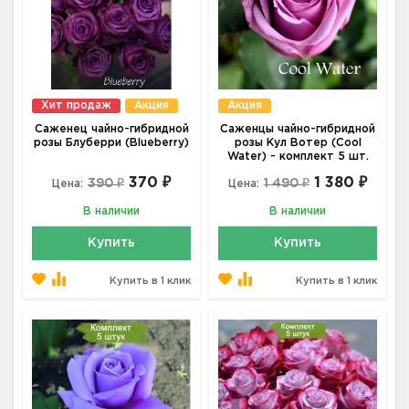
Хит продаж
Акция
Акция
Саженец чайно-гибридной
Саженцы чайно-гибридной
розы Блуберри (Blueberry)
розы Кул Вотер (Cool
Water) - комплект 5 шт.
370 ₽
1 380 ₽
390 ₽
1 490 ₽
Цена:
Цена:
В наличии
В наличии
Купить
Купить
Купить в 1 клик
Купить в 1 клик