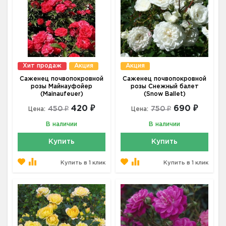
Хит продаж
Акция
Акция
Саженец почвопокровной
Саженец почвопокровной
розы Майнауфойер
розы Снежный балет
(Mainaufeuer)
(Snow Ballet)
420 ₽
690 ₽
450 ₽
750 ₽
Цена:
Цена:
В наличии
В наличии
Купить
Купить
Купить в 1 клик
Купить в 1 клик