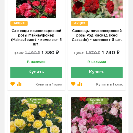
Акция
Акция
Саженцы почвопокровной
Саженцы почвопокровной
розы Майнауфойер
розы Рэд Каскад (Red
(Mainaufeuer) - комплект 5
Cascade) - комплект 5 шт.
шт.
1 380 ₽
1 740 ₽
1 490 ₽
1 870 ₽
Цена:
Цена:
В наличии
В наличии
Купить
Купить
Купить в 1 клик
Купить в 1 клик