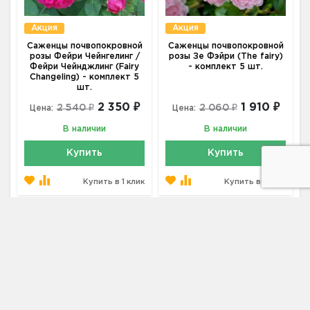
Акция
Акция
Саженцы почвопокровной
Саженцы почвопокровной
розы Фейри Чейнгелинг /
розы Зе Фэйри (The fairy)
Фейри Чейнджлинг (Fairy
- комплект 5 шт.
Changeling) - комплект 5
шт.
2 350 ₽
1 910 ₽
2 540 ₽
2 060 ₽
Цена:
Цена:
В наличии
В наличии
Купить
Купить
Купить в 1 клик
Купить в 1 клик
Адрес
660075, Красноярский край, г.
Красноярск, ул. Маерчака, дом 4