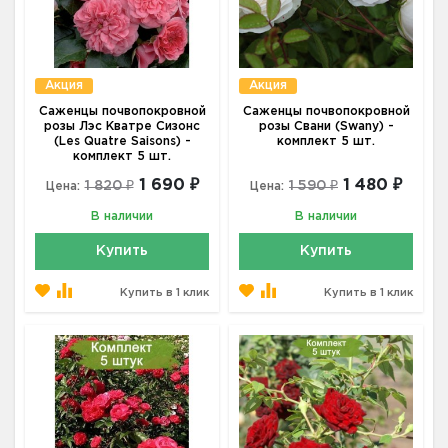
Акция
Акция
Саженцы почвопокровной
Саженцы почвопокровной
розы Лэс Кватре Сизонс
розы Свани (Swany) -
(Les Quatre Saisons) -
комплект 5 шт.
комплект 5 шт.
1 690 ₽
1 480 ₽
1 820 ₽
1 590 ₽
Цена:
Цена:
В наличии
В наличии
Купить
Купить
Купить в 1 клик
Купить в 1 клик