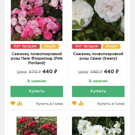
Хит продаж
Акция
Хит продаж
Акция
Саженец почвопокровной
Саженец почвопокровной
розы Пинк Флорилэнд (Pink
розы Свани (Swany)
Floriland)
440 ₽
440 ₽
470 ₽
480 ₽
Цена:
Цена:
В наличии
В наличии
Купить
Купить
Купить в 1 клик
Купить в 1 клик