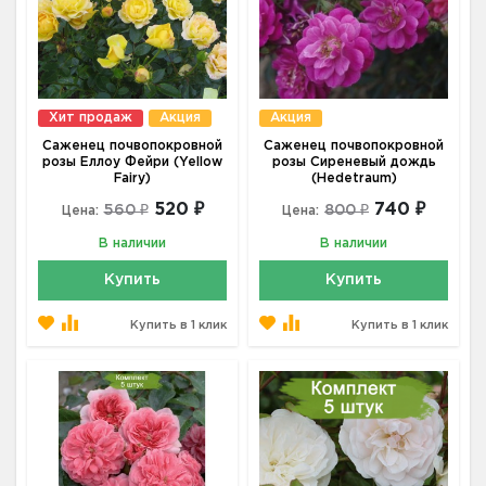
Хит продаж
Акция
Акция
Саженец почвопокровной
Саженец почвопокровной
розы Еллоу Фейри (Yellow
розы Сиреневый дождь
Fairy)
(Hedetraum)
520 ₽
740 ₽
560 ₽
800 ₽
Цена:
Цена:
В наличии
В наличии
Купить
Купить
Купить в 1 клик
Купить в 1 клик