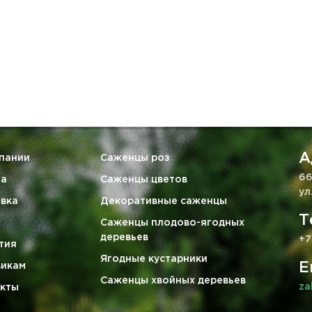
А
пании
Саженцы роз
66
та
Саженцы цветов
ул
вка
Декоративные саженцы
Т
Саженцы плодово-ягодных
деревьев
+7
тия
Ягодные кустарники
E
викам
Саженцы хвойных деревьев
za
кты