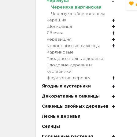
Черёмуха
Черемуха виргинская
Черемуха обыкновенная
Черешня
Шелковица
Яблоня
Черевишня
Колоновидные саженцы
Карликовые
Плодово ягодные деревья
Плодовые деревья и
кустарники
Фруктовые деревья
Ягодные кустарники
Декоративные саженцы
Саженцы хвойных деревьев
Лесные деревья
Сеянцы
Горшечные растения