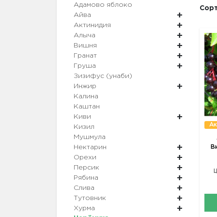
Адамово яблоко
Сорт
Айва
Актинидия
Алыча
Вишня
Гранат
Груша
Зизифус (унаби)
Инжир
Калина
Каштан
Киви
Ак
Кизил
Мушмула
Ви
Нектарин
Орехи
Персик
Ц
Рябина
Слива
Тутовник
Хурма