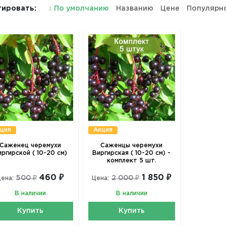
ировать:
↓
По умолчанию
Названию
Цене
Популярн
ция
Акция
Саженец черемухи
Саженцы черемухи
ргирской ( 10-20 см)
Виргирская ( 10-20 см) -
комплект 5 шт.
460 ₽
1 850 ₽
500 ₽
2 000 ₽
ена:
Цена:
В наличии
В наличии
Купить
Купить