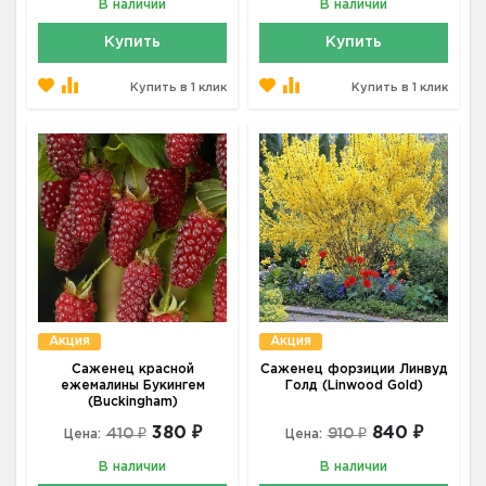
В наличии
В наличии
Купить
Купить
Купить в 1 клик
Купить в 1 клик
Акция
Акция
Саженец красной
Саженец форзиции Линвуд
ежемалины Букингем
Голд (Linwood Gold)
(Buckingham)
380 ₽
840 ₽
410 ₽
910 ₽
Цена:
Цена:
В наличии
В наличии