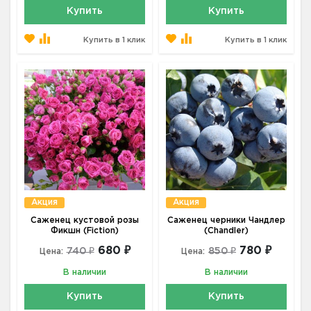
Купить
Купить
Купить в 1 клик
Купить в 1 клик
Акция
Акция
Саженец кустовой розы
Саженец черники Чандлер
Фикшн (Fiction)
(Chandler)
680 ₽
780 ₽
740 ₽
850 ₽
Цена:
Цена:
В наличии
В наличии
Купить
Купить