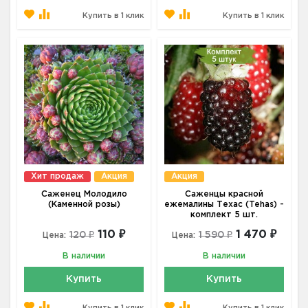
Купить в 1 клик
Купить в 1 клик
Хит продаж
Акция
Акция
Саженец Молодило
Саженцы красной
(Каменной розы)
ежемалины Техас (Tehas) -
комплект 5 шт.
110 ₽
1 470 ₽
120 ₽
1 590 ₽
Цена:
Цена:
В наличии
В наличии
Купить
Купить