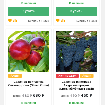
В наличии
В наличии
Купить
Купить
Купить в 1 клик
Купить в 1 клик
Акция
Хит продаж
Акция
Саженец нектарина
Саженец винограда
Сильвер рома (Silver Roma)
Амурский прорыв
(Средний/Фиолетовый)
630 ₽
450 ₽
680 ₽
490 ₽
Цена:
Цена:
В наличии
В наличии