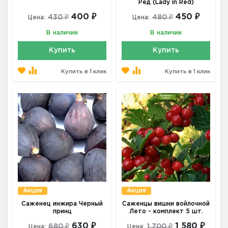
Ред (Lady in Red)
400 ₽
450 ₽
430 ₽
480 ₽
Цена:
Цена:
В наличии
В наличии
Купить
Купить
Купить в 1 клик
Купить в 1 клик
Акция
Акция
Саженец инжира Черный
Саженцы вишни войлочной
принц
Лето - комплект 5 шт.
630 ₽
1 580 ₽
680 ₽
1 700 ₽
Цена:
Цена: