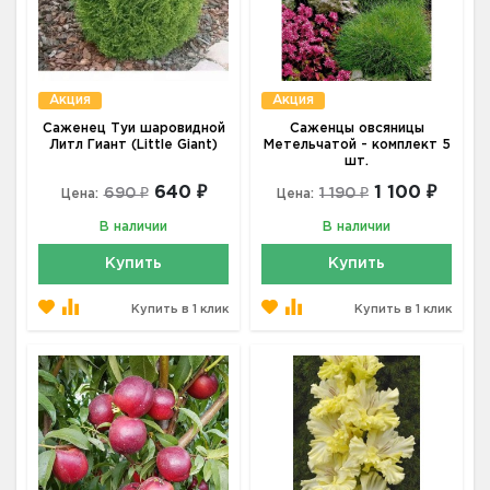
Акция
Акция
Саженец Туи шаровидной
Саженцы овсяницы
Литл Гиант (Little Giant)
Метельчатой - комплект 5
шт.
640 ₽
1 100 ₽
690 ₽
1 190 ₽
Цена:
Цена:
В наличии
В наличии
Купить
Купить
Купить в 1 клик
Купить в 1 клик