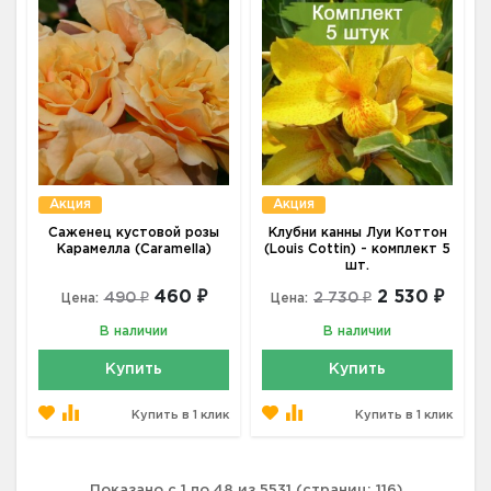
Акция
Акция
Саженец кустовой розы
Клубни канны Луи Коттон
Карамелла (Caramella)
(Louis Cottin) - комплект 5
шт.
460 ₽
2 530 ₽
490 ₽
2 730 ₽
Цена:
Цена:
В наличии
В наличии
Купить
Купить
Купить в 1 клик
Купить в 1 клик
Показано с 1 по 48 из 5531 (страниц: 116)