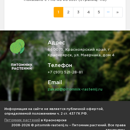
...
1
2
3
4
5
»
Адрес
660075, Красноярский край, г.
Красноярск, ул. Маерчака, дом 4
Телефон
+7 (931) 521-28-81
Email
zakaz@pitomnik-rastenij.ru
Информация на сайте не является публичной офертой,
определяемой положениями ч. 2 ст. 437 ГК РФ.
Питомник растений
в Красноярске
2008-2026 © pitomnik-rastenij.ru – Питомник растений. Все права