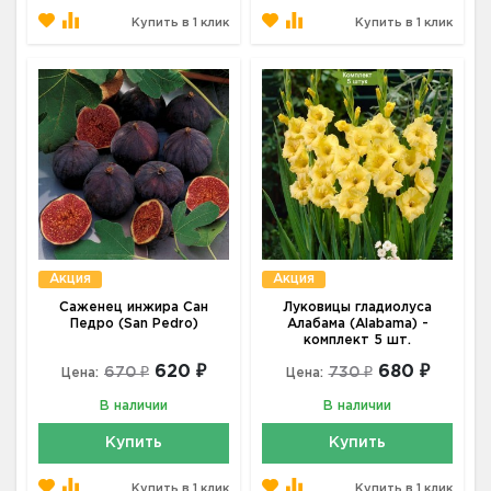
Купить в 1 клик
Купить в 1 клик
Акция
Акция
Саженец инжира Сан
Луковицы гладиолуса
Педро (San Pedro)
Алабама (Alabama) -
комплект 5 шт.
620 ₽
680 ₽
670 ₽
730 ₽
Цена:
Цена:
В наличии
В наличии
Купить
Купить
Купить в 1 клик
Купить в 1 клик