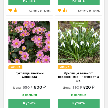
Купить
Купить
Купить в 1 клик
Купить в 1 клик
Акция
Акция
Луковица анемоны
Луковицы зеленого
Серенада
подснежника - комплект 5
шт.
600 ₽
820 ₽
650 ₽
890 ₽
Цена:
Цена:
В наличии
В наличии
Купить
Купить