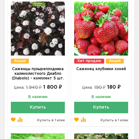
Акция
Хит продаж
Акция
Саженцы пузыреплодника
Саженец клубники хоней
калинолистного Диабло
(Diabolo) - комплект 5 шт.
1 800 ₽
180 ₽
1 940 ₽
190 ₽
Цена:
Цена:
В наличии
В наличии
Купить
Купить
Купить в 1 клик
Купить в 1 клик