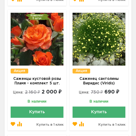
Купить в 1 клик
Купить в 1 клик
Акция
Акция
Саженцы кустовой розы
Саженец сантолины
Пламя - комплект 5 шт.
Виридис (Viridis)
2 000 ₽
690 ₽
2 160 ₽
750 ₽
Цена:
Цена:
В наличии
В наличии
Купить
Купить
Купить в 1 клик
Купить в 1 клик