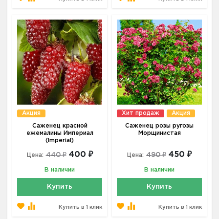
Акция
Хит продаж
Акция
Саженец красной
Саженец розы ругозы
ежемалины Империал
Морщинистая
(Imperial)
400 ₽
450 ₽
440 ₽
490 ₽
Цена:
Цена:
В наличии
В наличии
Купить
Купить
Купить в 1 клик
Купить в 1 клик