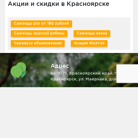
Акции и скидки в Красноярске
Саженцы роз от 180 рублей
Саженцы красной рябины
Саженцы клена
Черемуха обыкновенная
Акация Желтая
Адрес
660075, Красноярский край, г.
Красноярск, ул. Маерчака, дом 4
Телефон
+7 (931) 521-28-81
Email
zakaz@pitomnik-rastenij.ru
Информация на сайте не является публичной офертой,