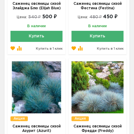
Саженец овсяницы сизой
Саженец овсяницы сизой
Элайджа Блю (Elijah Blue)
Фестина (Festina)
500 ₽
450 ₽
540 ₽
480 ₽
Цена:
Цена:
В наличии
В наличии
Купить
Купить
Купить в 1 клик
Купить в 1 клик
Акция
Акция
Саженец овсяницы сизой
Саженец овсяницы сизой
Азурит (Azurit)
Фредди (Freddy)